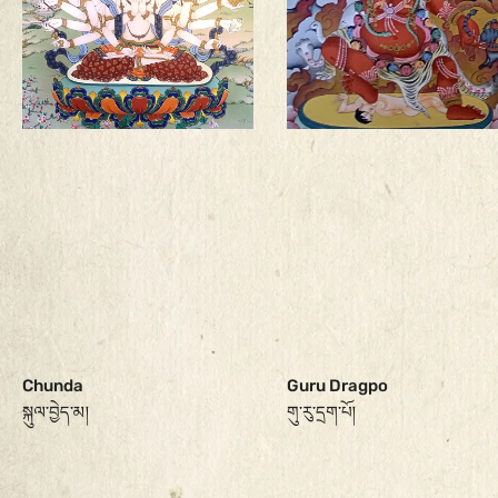
Chunda
Guru Dragpo
སྐུལ་བྱེད་མ།
གུ་རུ་དྲག་པོ།