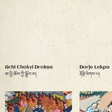
Achi Chokyi Drolma
Dorje Lekpa
ཨ་ཕྱི་ཆོས་ཀྱི་སྒྲོལ་མ།
རྡོ་རྗེ་ལེགས་པ།