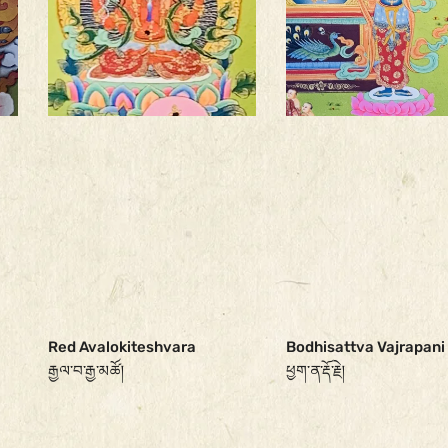
Red Avalokiteshvara
Bodhisattva Vajrapani
རྒྱལ་བ་རྒྱ་མཚོ།
ཕྱག་ན་རྡོ་རྗེ།