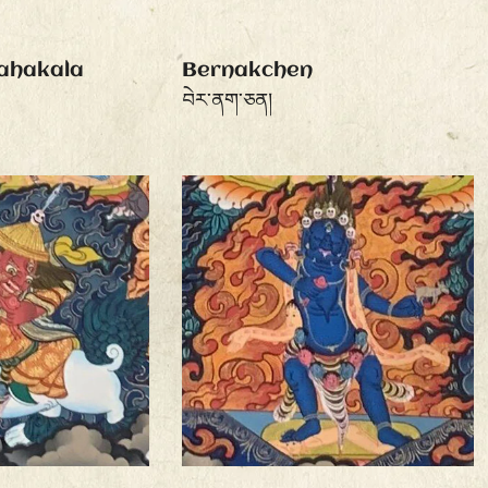
ahakala
Bernakchen
བེར་ནག་ཅན།