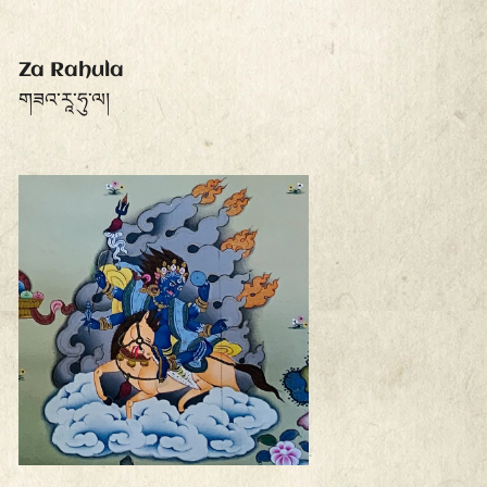
Za Rahula
གཟའ་རཱ་ཧུ་ལ།