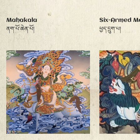
Mahakala
Six-Armed M
ནག་པོ་ཆེན་པོ།
ཕྱད་དྲུག་པ།