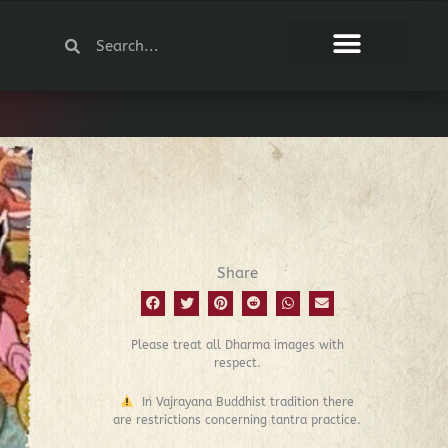
Search
Search
Share
Please treat all Dharma images with
respect.
In Vajrayana Buddhist tradition there
are restrictions concerning tantra practice.