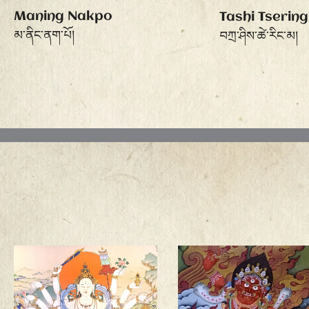
Maning Nakpo
Tashi Tserin
མ་ནིང་ནག་པོ།
བཀྲ་ཤིས་ཚེ་རིང་མ།