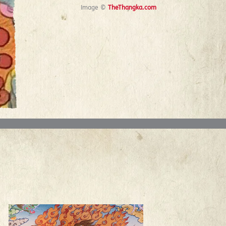
Image ©
TheThangka.com
Prev
Next