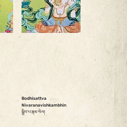
Bodhisattva
Nivaranavishkambhin
སྒྲིབ་པ་རྣམ་སེལ།