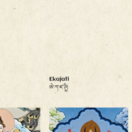
Ekajati
ཨེ་ཀ་ཛ་ཊཱི།