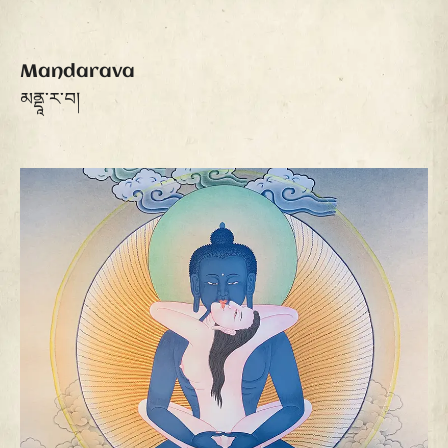
Mandarava
མནྡཱ་ར་བ།