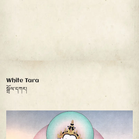
White Tara
སྒྲོལ་དཀར།