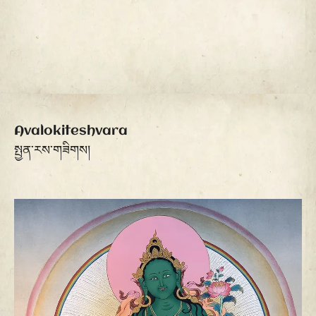
Avalokiteshvara
སྤྱན་རས་གཟིགས།