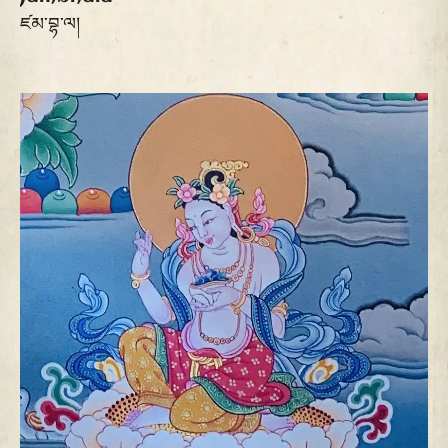
ཛམ་བྷ་ལ།