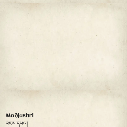
Mañjushri
འཇམ་དཔལ།