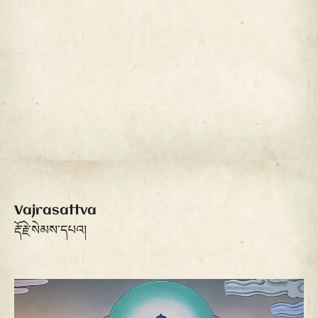
Vajrasattva
རྡོ་རྗེ་སེམས་དཔའ།