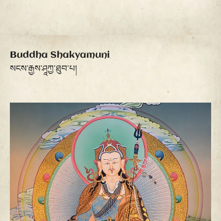
Buddha Shakyamuni
སངས་རྒྱས་ཤཱཀྱ་ཐུབ་པ།