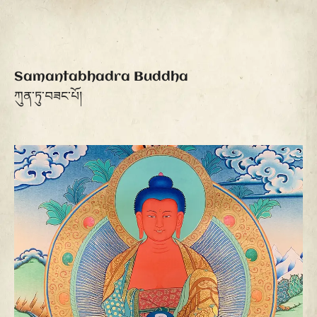
Samantabhadra Buddha
ཀུན་ཏུ་བཟང་པོ།