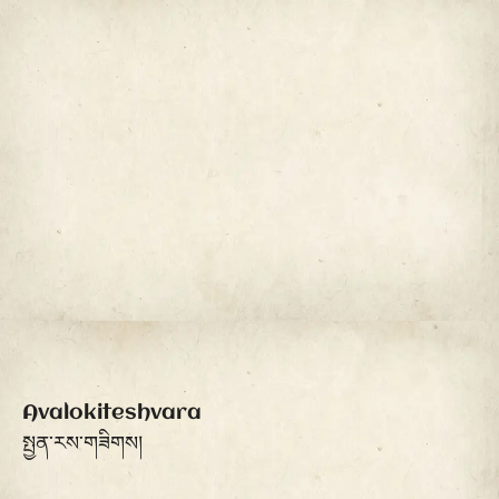
Avalokiteshvara
སྤྱན་རས་གཟིགས།