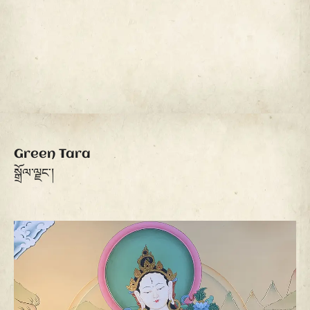
Green Tara
སྒྲོལ་ལྗང་།