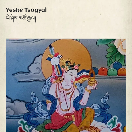
Yeshe Tsogyal
ཡེ་ཤེས་མཚོ་རྒྱལ།