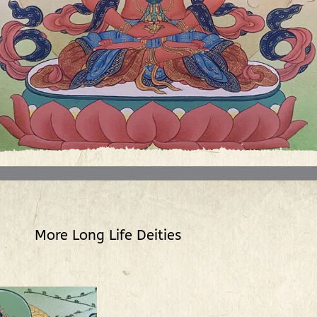
More
Long Life Deities