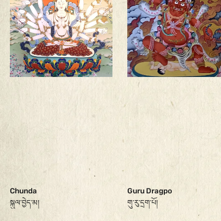
Chunda
Guru Dragpo
སྐུལ་བྱེད་མ།
གུ་རུ་དྲག་པོ།