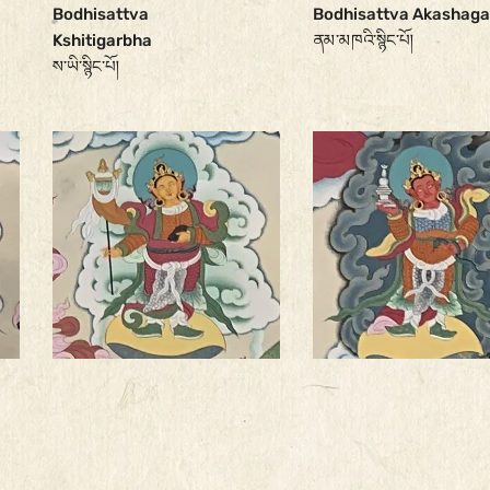
Bodhisattva Akashag
Bodhisattva
ནམ་མཁའི་སྙིང་པོ།
Kshitigarbha
ས་ཡི་སྙིང་པོ།