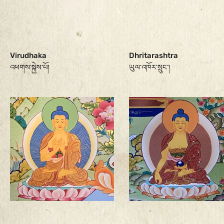
Virudhaka
Dhritarashtra
འཕགས་སྐྱེས་པོ།
ཡུལ་འཁོར་སྲུང་།