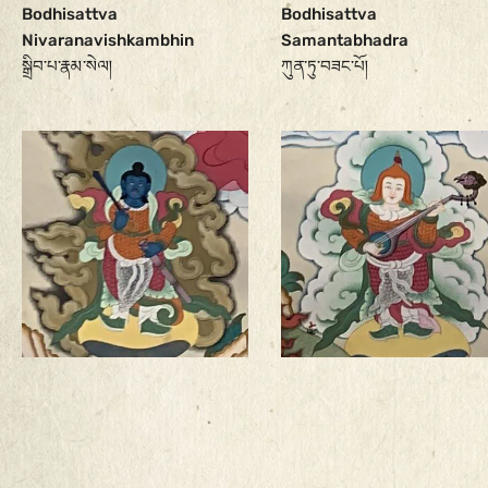
Bodhisattva
Bodhisattva
Nivaranavishkambhin
Samantabhadra
སྒྲིབ་པ་རྣམ་སེལ།
ཀུན་ཏུ་བཟང་པོ།