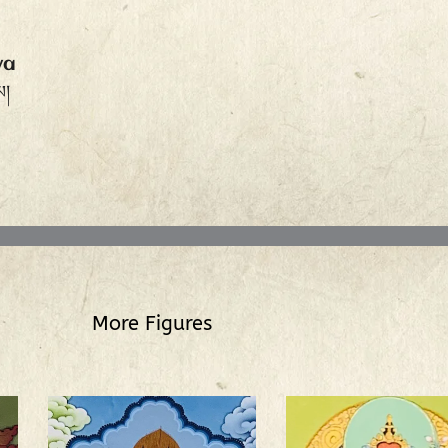
ya
མ།
More Figures