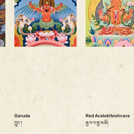
Garuda
Red Avalokiteshvara
ཁྱུང་།
རྒྱལ་བ་རྒྱ་མཚོ།