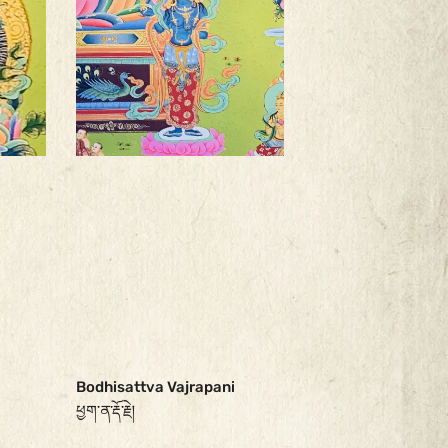
Bodhisattva Vajrapani
ཕྱག་ན་རྡོ་རྗེ།