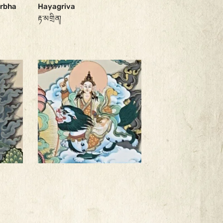
arbha
Hayagriva
རྟ་མགྲིན།