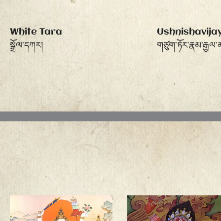
White Tara
Ushnishavija
སྒྲོལ་དཀར།
གཙུག་ཏོར་རྣམ་རྒྱལ་