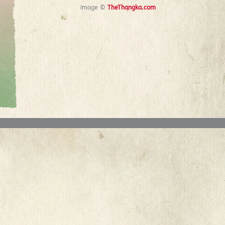
Image ©
TheThangka.com
Prev
Next