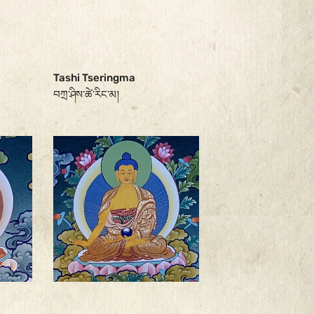
Tashi Tseringma
བཀྲ་ཤིས་ཚེ་རིང་མ།