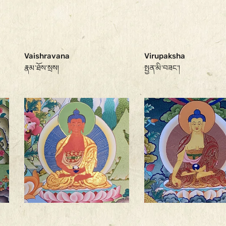
Vaishravana
Virupaksha
རྣམ་ཐོས་སྲས།
སྤྱན་མི་བཟང་།