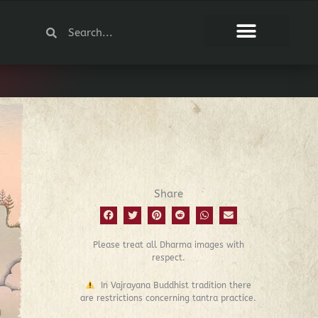
Search
Search
Share
Please treat all Dharma images with
respect.
In Vajrayana Buddhist tradition there
are restrictions concerning tantra practice.