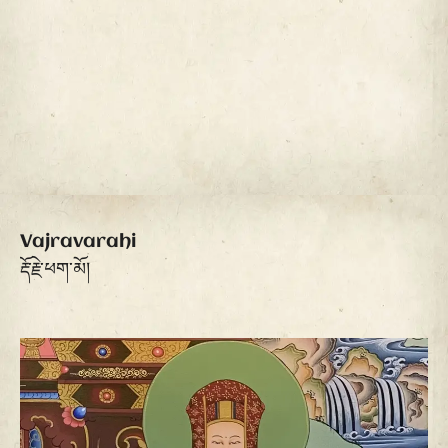
Vajravarahi
རྡོ་རྗེ་ཕག་མོ།