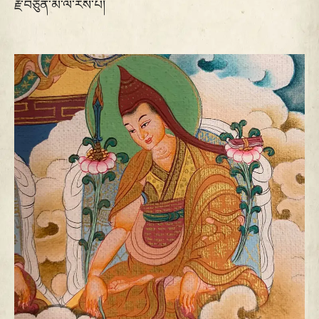
རྗེ་བཙུན་མི་ལ་རས་པ།