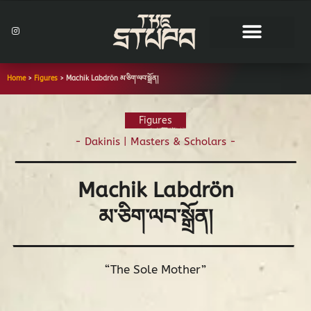
Skip
to
I
n
content
s
t
a
g
r
Home
>
Figures
>
Machik Labdrön མ་ཅིག་ལབ་སྒྲོན།
a
m
Figures
-
Dakinis
|
Masters & Scholars
-
Machik Labdrön
མ་ཅིག་ལབ་སྒྲོན།
“The Sole Mother”