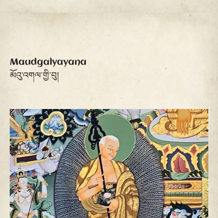
Maudgalyayana
མོའུ་འགལ་གྱི་བུ།