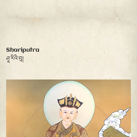
Shariputra
ཤཱ་རིའི་བུ།