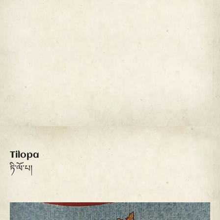
Tilopa
ཏི་ལོ་པ།