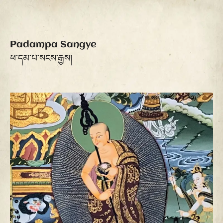
Padampa Sangye
ཕ་དམ་པ་སངས་རྒྱས།