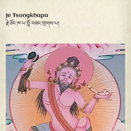
Je Tsongkhapa
རྗེ་ཙོང་ཁ་པ་བློ་བཟང་གྲགས་པ།