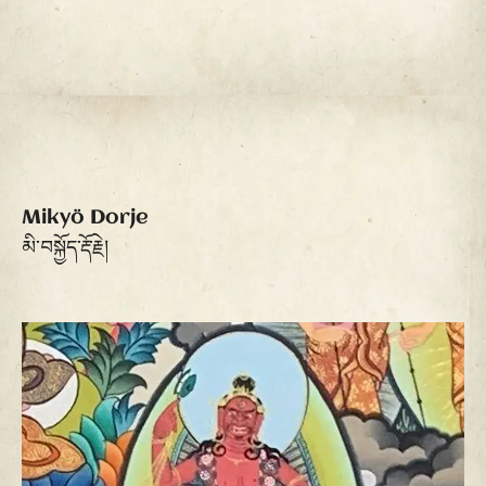
Mikyö Dorje
མི་བསྐྱོད་རྡོ་རྗེ།