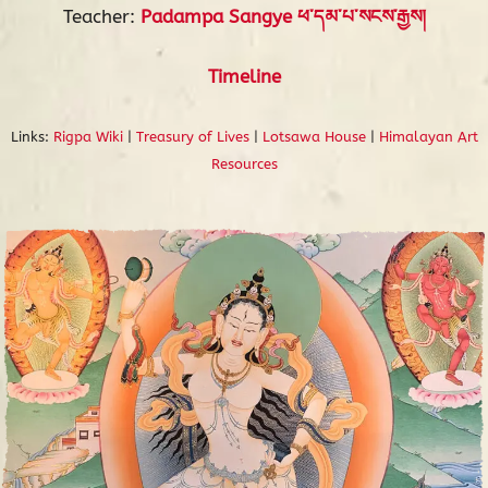
Teacher:
Padampa Sangye ཕ་དམ་པ་སངས་རྒྱས།
Timeline
Links:
Rigpa Wiki
|
Treasury of Lives
|
Lotsawa House
|
Himalayan Art
Resources