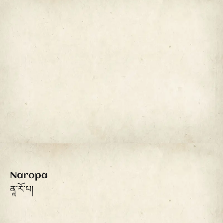
Naropa
ནཱ་རོ་པ།