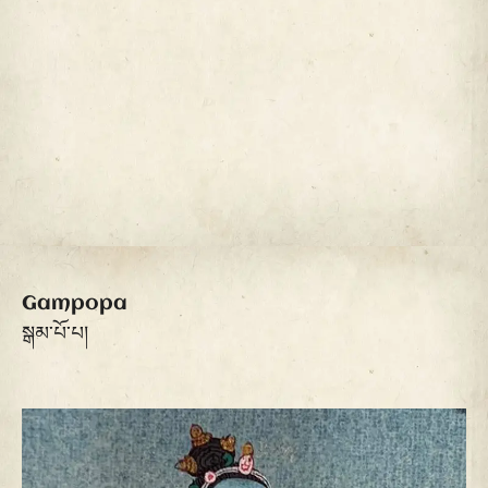
Gampopa
སྒམ་པོ་པ།