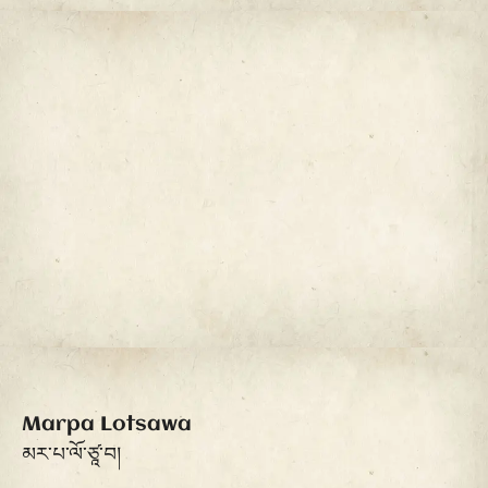
Marpa Lotsawa
མར་པ་ལོ་ཙཱ་བ།