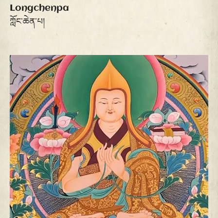
Longchenpa
ཀློང་ཆེན་པ།