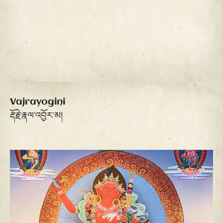
Vajrayogini
རྡོ་རྗེ་རྣལ་འབྱོར་མ།