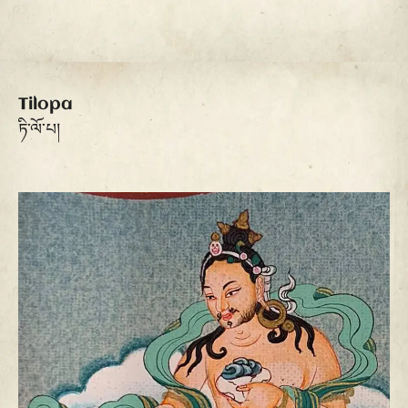
Tilopa
ཏི་ལོ་པ།