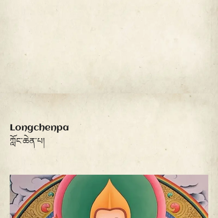
Longchenpa
ཀློང་ཆེན་པ།