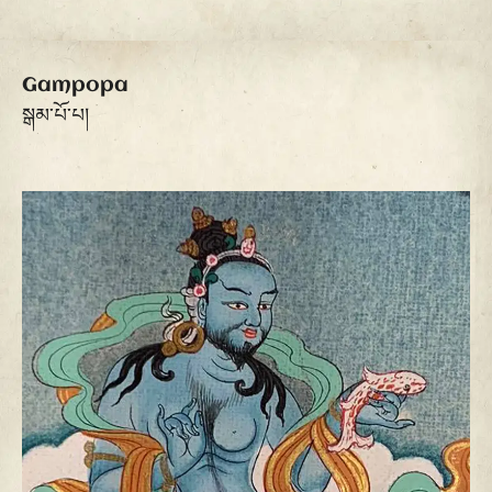
Gampopa
སྒམ་པོ་པ།