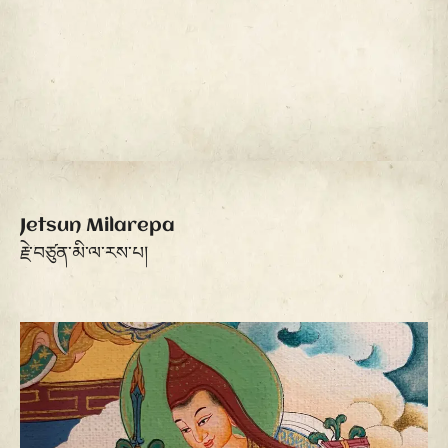
Jetsun Milarepa
རྗེ་བཙུན་མི་ལ་རས་པ།