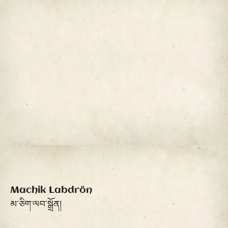
Machik Labdrön
མ་ཅིག་ལབ་སྒྲོན།