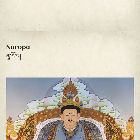
Naropa
ནཱ་རོ་པ།