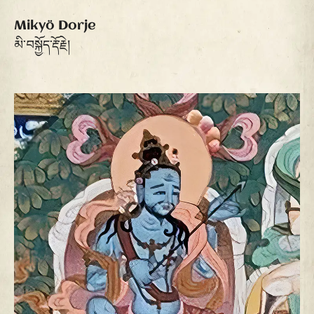
Mikyö Dorje
མི་བསྐྱོད་རྡོ་རྗེ།