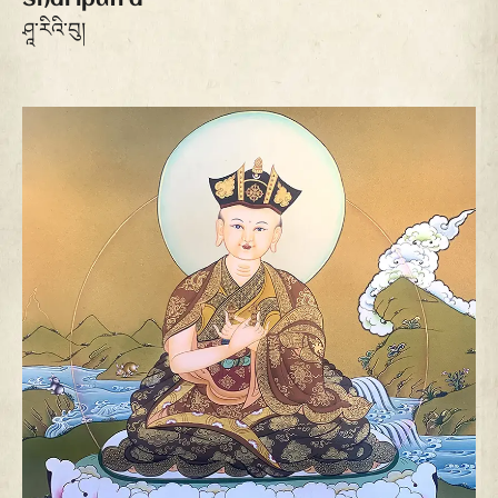
ཤཱ་རིའི་བུ།