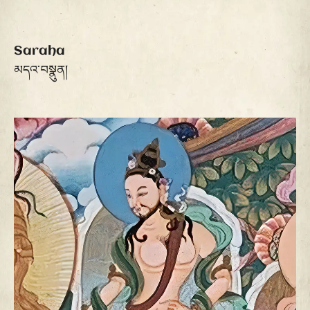
Saraha
མདའ་བསྣུན།