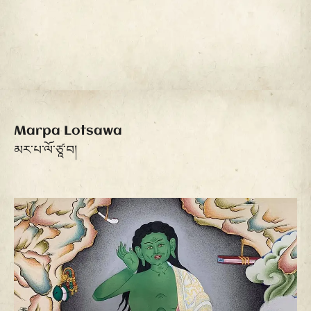
Marpa Lotsawa
མར་པ་ལོ་ཙཱ་བ།