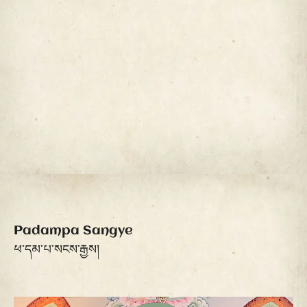
Padampa Sangye
ཕ་དམ་པ་སངས་རྒྱས།