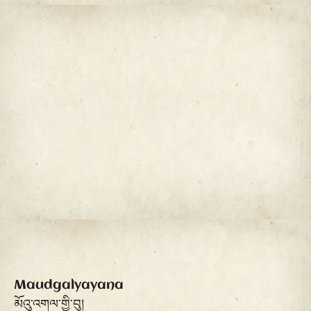
Maudgalyayana
མོའུ་འགལ་གྱི་བུ།