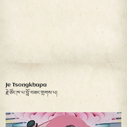
Je Tsongkhapa
རྗེ་ཙོང་ཁ་པ་བློ་བཟང་གྲགས་པ།