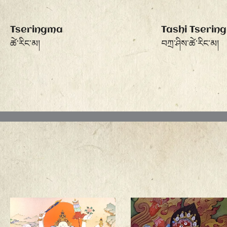
Tseringma
Tashi Tserin
ཚེ་རིང་མ།
བཀྲ་ཤིས་ཚེ་རིང་མ།