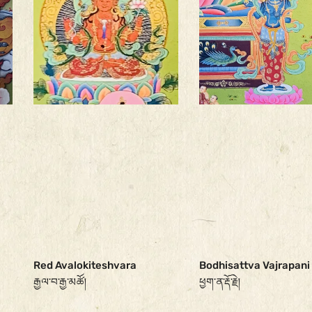
Red Avalokiteshvara
Bodhisattva Vajrapani
རྒྱལ་བ་རྒྱ་མཚོ།
ཕྱག་ན་རྡོ་རྗེ།