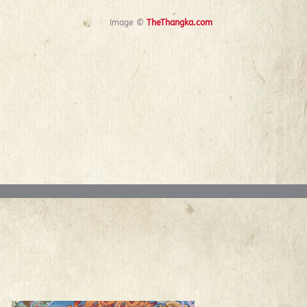
Image ©
TheThangka.com
Prev
Next