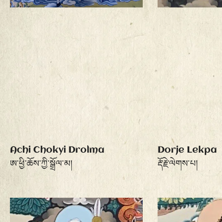
Achi Chokyi Drolma
Dorje Lekpa
ཨ་ཕྱི་ཆོས་ཀྱི་སྒྲོལ་མ།
རྡོ་རྗེ་ལེགས་པ།