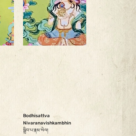
Bodhisattva
Nivaranavishkambhin
སྒྲིབ་པ་རྣམ་སེལ།