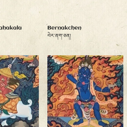
ahakala
Bernakchen
བེར་ནག་ཅན།