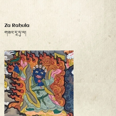
Za Rahula
གཟའ་རཱ་ཧུ་ལ།