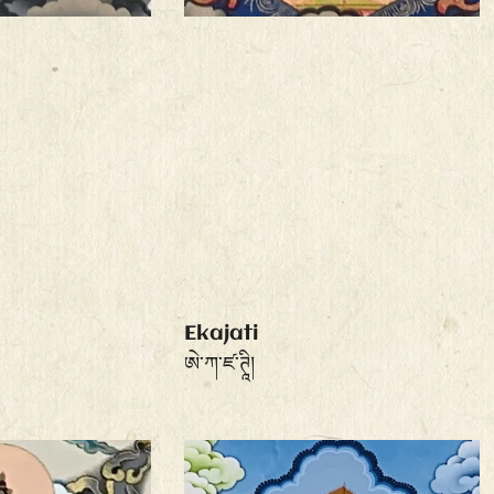
Ekajati
ཨེ་ཀ་ཛ་ཊཱི།