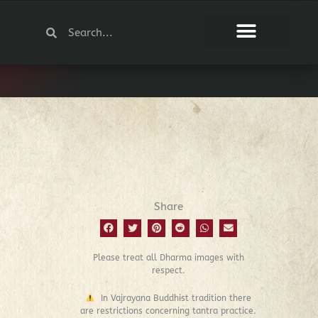
Search
Search
Share
Please treat all Dharma images with
respect.
In Vajrayana Buddhist tradition there
are restrictions concerning tantra practice.