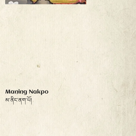
Maning Nakpo
མ་ནིང་ནག་པོ།