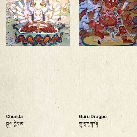
Chunda
Guru Dragpo
སྐུལ་བྱེད་མ།
གུ་རུ་དྲག་པོ།