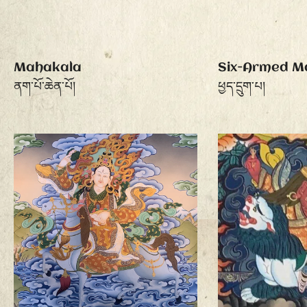
Mahakala
Six-Armed M
ནག་པོ་ཆེན་པོ།
ཕྱད་དྲུག་པ།